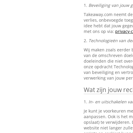
1.
Beveiliging van jouw
Takeaway.com neemt de 
verlies, onbevoegde toe
idee hebt dat jouw gegev
met ons op via:
privacy
2.
Technologieën van de
Wij maken zoals eerder 
van de omschreven doele
doeleinden die niet ove
onze opdracht Technolog
van beveiliging en vertr
verwerking van jouw pe
Wat zijn jouw re
1.
In- en uitschakelen va
Je kunt je voorkeuren me
aanpassen. Ook is het mo
opslaat) te verwijderen.
website niet langer zul