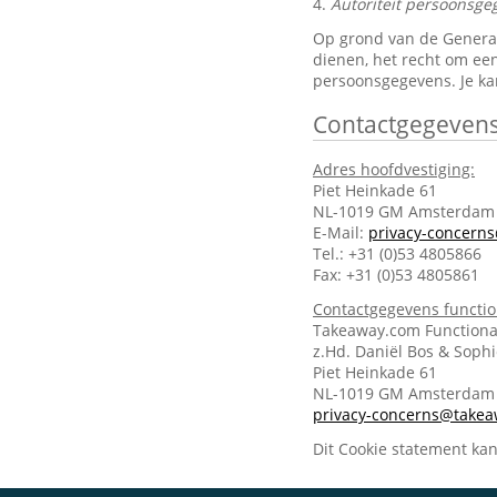
4.
Autoriteit persoonsge
Op grond van de General 
dienen, het recht om een
persoonsgegevens. Je ka
Contactgegeven
Adres hoofdvestiging:
Piet Heinkade 61
NL-1019 GM Amsterdam
E-Mail:
privacy-concern
Tel.: +31 (0)53 4805866
Fax: +31 (0)53 4805861
Contactgegevens functi
Takeaway.com Functiona
z.Hd. Daniël Bos & Soph
Piet Heinkade 61
NL-1019 GM Amsterda
privacy-concerns@take
Dit Cookie statement ka