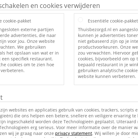
itschakelen en cookies verwijderen
e cookie-pakket
Essentiële cookie-pakket
ngesloten externe partijen
Thuisbezorgd.nl en aangeslo
erde advertenties, die naar
kunnen je advertenties tonen
ijn voor jou. Onze website
niet gebaseerd zijn op je int
rwachten. We gebruiken
productvoorkeuren. Onze web
als het opslaan van wat er in
zou verwachten. Hiervoor ge
 een specifiek restaurant.
cookies, bijvoorbeeld om op t
che cookies om te zien hoe
bepaald restaurant in je wi
verbeteren.
gebruiken analytische cookie
website kunnen verbeteren.
t
jn websites en applicaties gebruik van cookies, trackers, scripts 
ieën) die ons helpen een betere, snellere en veiligere ervaring te
ijn ingeschakeld worden deze Technologieën geplaatst. Uiteraard
 Technologieën erg serieus. Voor meer informatie over de manier w
en wij je graag naar onze
privacy statement
. Wij willen je door mi