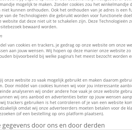
elmandje mogelijk te maken. Zonder cookies zou het winkelmandje 
 niet kunnen onthouden. Ook het onthouden van je adres is een fu
e van de Technologieën die gebruikt worden voor functionele doele
 website dat deze niet uit te schakelen zijn. Deze Technologieën z
ebsitebezoek bewaard worden.
n
ddel van cookies en trackers, je gedrag op onze website om onze w
ssen aan jouw wensen. Wij hopen op deze manier onze website zo 
ouden bijvoorbeeld bij welke pagina’s het meest bezocht worden en
jij onze website zo vaak mogelijk gebruikt en maken daarom gebru
n. Door middel van cookies kunnen wij voor jou interessante aanb
leinde analyseren wij onder andere hoe vaak je onze website gebr
o kunnen wij ons aanbod en advertenties beter op jouw wensen aan
ij trackers gebruiken is het controleren of je van een website ko
odzakelijk omdat wij onze adverteerders moeten betalen voor de kl
zoeken (of een bestelling op ons platform plaatsen).
je gegevens door ons en door derden