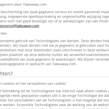
 gegevens door Takeaway.com
bescherming van jouw gegevens serieus en neemt passende maat
gang, ongewenste openbaarmaking en ongeoorloofde wijziging tegen 
ens toch niet goed beveiligd zijn of er aanwijzingen zijn van misb
-concerns@takeaway.com
.
rden
benoemd gebruik van Technologieën van derden. Deze derden help
inden. Wij staan derden niet toe je gegevens te gebruiken voor h
reenkomen met onze doeleinden zoals omschreven in deze verklari
ieën plaatsen op onze website sluiten wij verwerkersovereenkom
ouwelijkheid van jouw gegevens te waarborgen. Wij blijven verantw
rsoonsgegevens in opdracht van Takeaway.com.
chten?
n cookies en het verwijderen van cookies
t betrekking tot de Technologieën (op internet vaak alleen cookies
gelijk reeds geplaatste cookies (dit is de enige Technologie die d
 Door het uitschakelen van de Technologieën is het mogelijk dat o
len werken. Essentiële Technologieën voor de werking van de websi