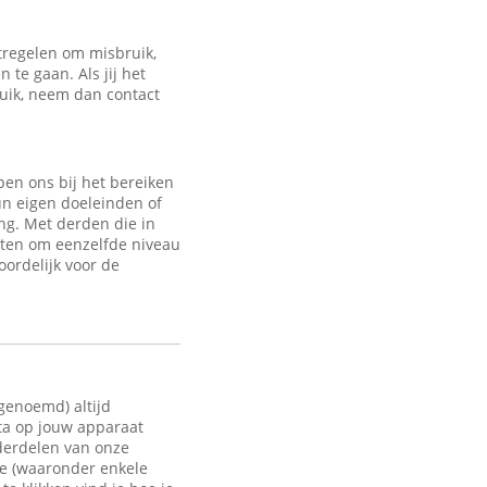
regelen om misbruik,
te gaan. Als jij het
ruik, neem dan contact
en ons bij het bereiken
un eigen doeleinden of
ng. Met derden die in
sten om eenzelfde niveau
oordelijk voor de
 genoemd) altijd
ata op jouw apparaat
nderdelen van onze
te (waaronder enkele