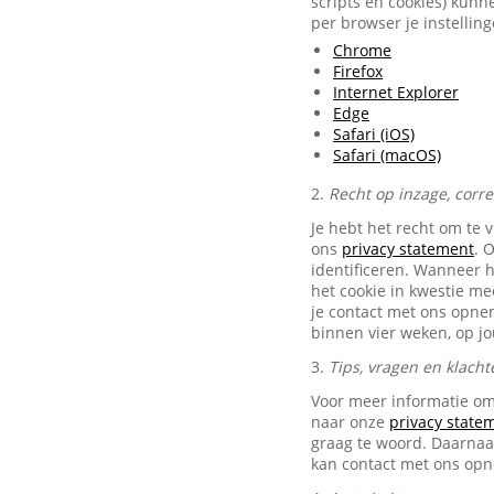
scripts en cookies) kunn
per browser je instellin
Chrome
Firefox
Internet Explorer
Edge
Safari (iOS)
Safari (macOS)
2.
Recht op inzage, corr
Je hebt het recht om te 
ons
privacy statement
. 
identificeren. Wanneer 
het cookie in kwestie me
je contact met ons opn
binnen vier weken, op j
3.
Tips, vragen en klacht
Voor meer informatie om
naar onze
privacy state
graag te woord. Daarnaas
kan contact met ons op