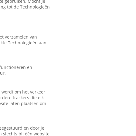
ze gebruiken. Mocht je
ing tot de Technologieën
het verzamelen van
uikte Technologieën aan
 functioneren en
ur.
kt wordt om het verkeer
rdere trackers die elk
bsite laten plaatsen om
eegestuurd en door je
 slechts bij één website