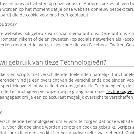
 tussen jouw activiteiten op onze website. Andere cookies blijven 
en worden op het moment dat je onze website opnieuw bezoekt ter
partij die de cookie voor ons heeft geplaatst.
buttons?
e websites ook gebruik van social media buttons. Deze buttons z
omoten (‘liken’) of delen (‘tweeten’) op sociale netwerken als Faceb
erken door middel van stukjes code die van Facebook, Twitter, Goo
j gebruik van deze Technologieën?
ckers en scripts met verschillende doeleinden namelijk: functionele
eronder vind je een overzicht van de verschillende doeleinden voo
specifiek overzicht van alle door ons gebruikte Technologieën, d
an de Technologieën verwijzen wij je graag naar onze
Technologieën 
aangepast om je een zo accuraat mogelijk overzicht te verschaffen
.
en
erschillende Technologieën om er voor te zorgen dat onze website
 is. Voor dit doeleinde worden scripts en cookies gebruikt. Scripts 
n dat zodra jij ergens op klikt er ook daadwerkelijk wat gebeurd. C