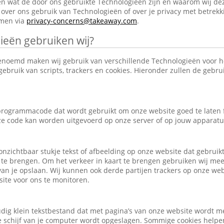
en wat de door ons gebruikte Technologieën zijn en waarom wij de
over ons gebruik van Technologieën of over je privacy met betrekk
emen via
privacy-concerns@takeaway.com
.
ieën gebruiken wij?
enoemd maken wij gebruik van verschillende Technologieën voor 
ebruik van scripts, trackers en cookies. Hieronder zullen de gebr
e programmacode dat wordt gebruikt om onze website goed te laten
eze code kan worden uitgevoerd op onze server of op jouw apparatu
, onzichtbaar stukje tekst of afbeelding op onze website dat gebrui
 te brengen. Om het verkeer in kaart te brengen gebruiken wij mee
an je opslaan. Wij kunnen ook derde partijen trackers op onze we
ite voor ons te monitoren.
udig klein tekstbestand dat met pagina’s van onze website wordt m
schijf van je computer wordt opgeslagen. Sommige cookies helpen