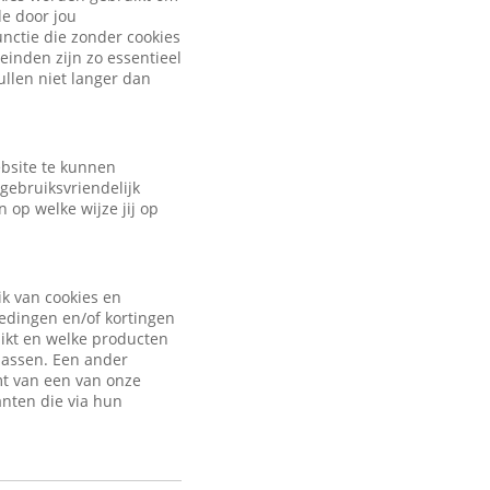
de door jou
nctie die zonder cookies
inden zijn zo essentieel
ullen niet langer dan
ebsite te kunnen
gebruiksvriendelijk
 op welke wijze jij op
ik van cookies en
iedingen en/of kortingen
uikt en welke producten
passen. Een ander
mt van een van onze
anten die via hun