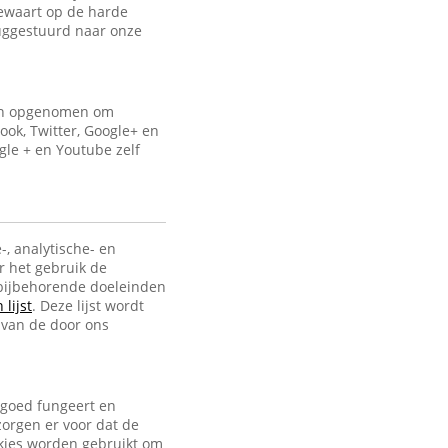
bewaart op de harde
uggestuurd naar onze
ijn opgenomen om
ook, Twitter, Google+ en
gle + en Youtube zelf
-, analytische- en
r het gebruik de
e bijbehorende doeleinden
lijst
. Deze lijst wordt
 van de door ons
 goed fungeert en
zorgen er voor dat de
ookies worden gebruikt om