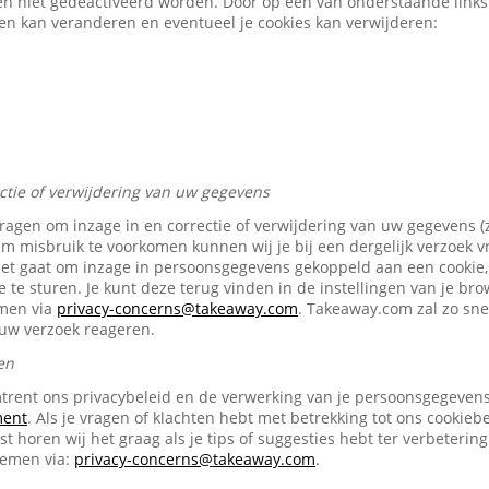
en niet gedeactiveerd worden. Door op een van onderstaande links t
gen kan veranderen en eventueel je cookies kan verwijderen:
ectie of verwijdering van uw gegevens
vragen om inzage in en correctie of verwijdering van uw gegevens (
Om misbruik te voorkomen kunnen wij je bij een dergelijk verzoek 
het gaat om inzage in persoonsgegevens gekoppeld aan een cookie, 
e te sturen. Je kunt deze terug vinden in de instellingen van je br
emen via
privacy-concerns@takeaway.com
. Takeaway.com zal zo snel
ouw verzoek reageren.
en
trent ons privacybeleid en de verwerking van je persoonsgegevens 
ment
. Als je vragen of klachten hebt met betrekking tot ons cookiebe
t horen wij het graag als je tips of suggesties hebt ter verbetering
nemen via:
privacy-concerns@takeaway.com
.