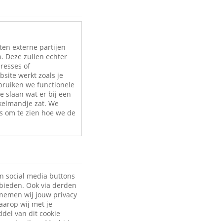
ten externe partijen
. Deze zullen echter
eresses of
site werkt zoals je
bruiken we functionele
e slaan wat er bij een
nkelmandje zat. We
s om te zien hoe we de
en social media buttons
 bieden. Ook via derden
 nemen wij jouw privacy
aarop wij met je
ddel van dit cookie